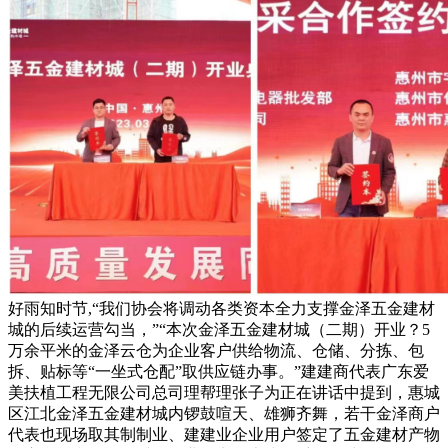
好雨知时节,“我们协会将调动各类资本全力支撑金泽五金建材
城的后续运营勾当，”“本次金泽五金建材城（二期）开业？5
万余平米的金泽云仓为企业客户供给物流、仓储、分拣、包
拆、贴标等“一坐式仓配”取供应链办事。”建建商代表广东爱
美扶植工程无限公司总司理帮理张子为正在讲话中提到，惠城
区江北金泽五金建材城内锣鼓喧天、雄狮齐舞，若干金泽商户
代表也现场取其制制业、建建业企业用户签定了五金建材产物