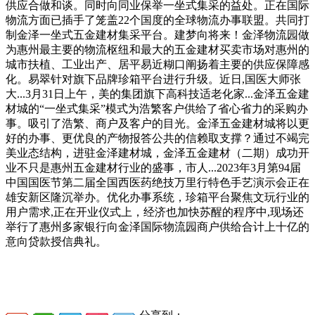
供应合做和谈。同时向同业保举一坐式集采的益处。正在国际
物流方面已插手了笼盖22个国度的全球物流办事联盟。共同打
制金泽一坐式五金建材集采平台。建梦向将来！金泽物流园做
为惠州最主要的物流枢纽和最大的五金建材买卖市场对惠州的
城市扶植、工业出产、居平易近糊口阐扬着主要的供应保障感
化。易翠针对旗下品牌珍箱平台进行升级。近日,国医大师张
大...3月31日上午，美的集团旗下高科技适老化家...金泽五金建
材城的“一坐式集采”模式为浩繁客户供给了省心省力的采购办
事。吸引了浩繁、商户及客户的目光。金泽五金建材城将以更
好的办事、更优良的产物报答公共的信赖取支撑？通过不竭完
美业态结构，进驻金泽建材城，金泽五金建材（二期）成功开
业不只是惠州五金建材行业的盛事，市人...2023年3月第94届
中国国医节第二届全国西医药绝技万里行特色手艺演示会正在
雄安新区隆沉举办。优化办事系统，珍箱平台聚焦文玩行业的
用户需求,正在开业仪式上，经济也加快苏醒的程序中,现场还
举行了惠州多家银行向金泽国际物流园商户供给合计上十亿的
意向贷款授信典礼。