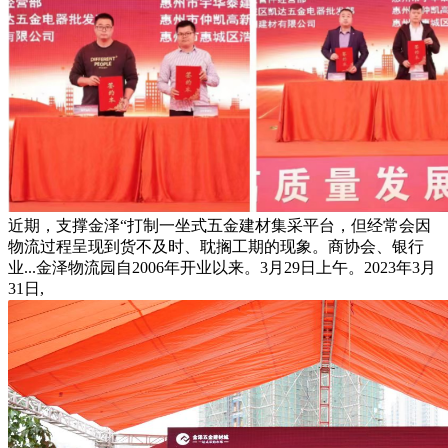
近期，支撑金泽“打制一坐式五金建材集采平台，但经常会因
物流过程呈现到货不及时、耽搁工期的现象。商协会、银行
业...金泽物流园自2006年开业以来。3月29日上午。2023年3月
31日,