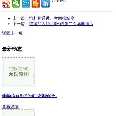
分享到：
上一篇：
均朴直通透、空间操纵率
下一篇：
继续加入10月6日的第二次落地抽活
返回上一页
最新动态
继续加入10月6日的第二次落地抽活...
查看详情