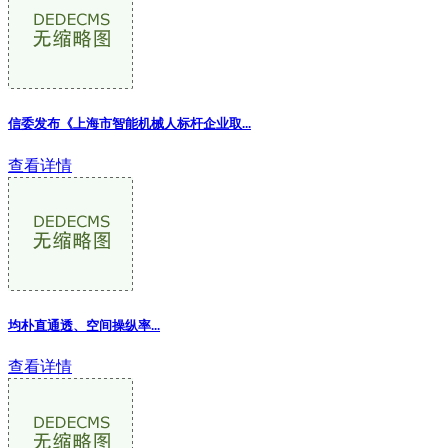
信委发布《上海市智能机械人标杆企业取...
查看详情
均朴直通透、空间操纵率
...
查看详情