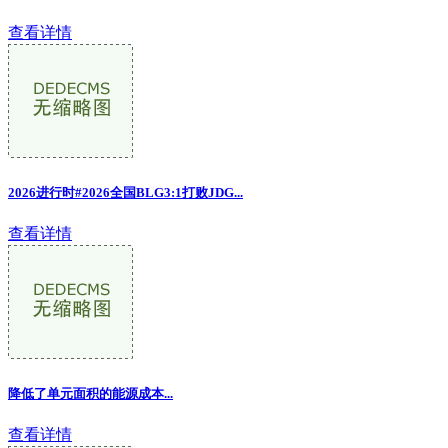
查看详情
2026进行时#2026全国BLG3:1打败JDG...
查看详情
降低了单元面积的能源成本...
查看详情