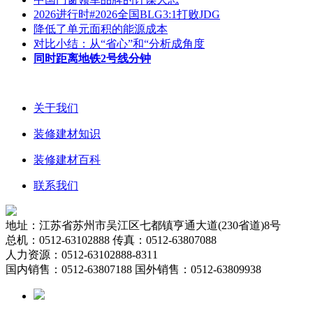
2026进行时#2026全国BLG3:1打败JDG
降低了单元面积的能源成本
对比小结：从“省心”和“分析成角度
同时距离地铁2号线分钟
关于我们
装修建材知识
装修建材百科
联系我们
地址：江苏省苏州市吴江区七都镇亨通大道(230省道)8号
总机：0512-63102888 传真：0512-63807088
人力资源：0512-63102888-8311
国内销售：0512-63807188 国外销售：0512-63809938