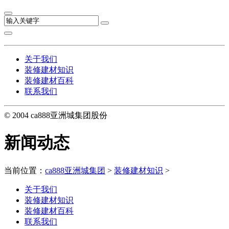
关于我们
装修建材知识
装修建材百科
联系我们
© 2004 ca888亚洲城集团股份
新闻动态
当前位置：
ca888亚洲城集团
>
装修建材知识
>
关于我们
装修建材知识
装修建材百科
联系我们