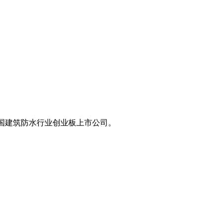
国建筑防水行业创业板上市公司。