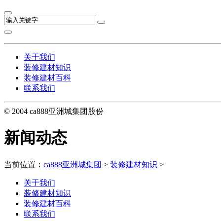
关于我们
装修建材知识
装修建材百科
联系我们
© 2004 ca888亚洲城集团股份
新闻动态
当前位置：
ca888亚洲城集团
>
装修建材知识
>
关于我们
装修建材知识
装修建材百科
联系我们