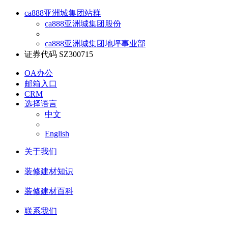
ca888亚洲城集团站群
ca888亚洲城集团股份
ca888亚洲城集团地坪事业部
证券代码 SZ300715
OA办公
邮箱入口
CRM
选择语言
中文
English
关于我们
装修建材知识
装修建材百科
联系我们