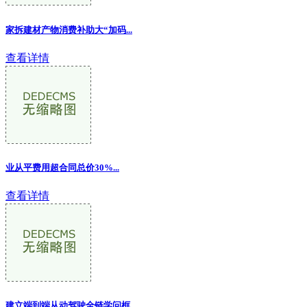
家拆建材产物消费补助大“加码...
查看详情
业从平费用超合同总价30%...
查看详情
建立端到端从动驾驶全链学问框...