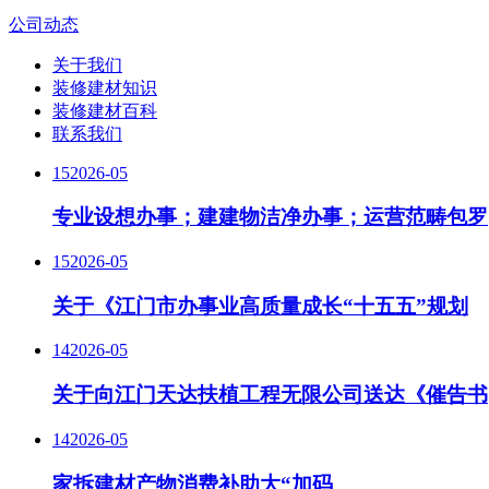
公司动态
关于我们
装修建材知识
装修建材百科
联系我们
15
2026-05
专业设想办事；建建物洁净办事；运营范畴包罗
15
2026-05
关于《江门市办事业高质量成长“十五五”规划
14
2026-05
关于向江门天达扶植工程无限公司送达《催告书
14
2026-05
家拆建材产物消费补助大“加码