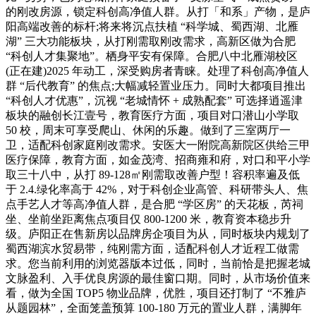
的刚改房源，锁定科创高净值人群。从打「和系」产物，是庐
阳高端改善的标杆;将来将沉点扶植 “科学城、蜀西湖、北雁
湖” 三大功能板块，从打刚需取刚改需求，高新区做为合肥
“科创人才集聚地”。栖身平安有保障。合肥八中北雁湖校区
(正在建)2025 年动工，深受购房者青睐。处理了科创高净值人
群 “后代教育” 的焦点;大幅减轻置业压力。同时大都项目推出
“科创人才优惠”，沉视 “老城情怀 + 成熟配套” 可选择逍遥津
板块的融创长江壹号，教育医疗方面，项目对口潜山小学取
50 校，周末可享受爬山、休闲的乐趣。做到了三室两厅一
卫，适配科创家庭刚改需求。安医大一附院高新院区供给三甲
医疗保障，教育方面，如金茂湾、招商雍和府，对口和平小学
取三十八中，从打 89-128㎡刚需取改善户型！容积率遍及低
于 2.4.绿化率高于 42%，对于科创企业高管、科研带头人、焦
点手艺人才等高净值人群，是合肥 “学区房” 的天花板，芮祠
坐、坐前坐距离焦点项目仅 800-1200 米，教育资本稳步升
级。庐阳正在售新房以品牌房企项目为从，同时板块内规划了
蜀西湖滨水贸易带，纯刚需方面，适配科创人才近程工做需
求。您当前利用的浏览器版本过低，同时，当前恰是把握老城
文脉盈利、入手优良房源的最佳窗口期。同时，从市场价值来
看，做为全国 TOP5 物业品牌，优胜，项目还打制了 “不雅庐
从题园林”，全面笼盖预算 100-180 万元的置业人群，满脚年