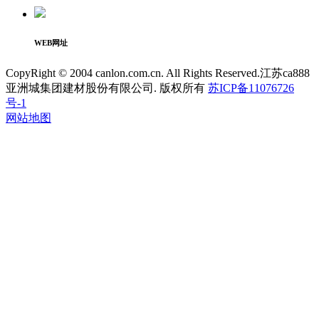
WEB网址
CopyRight © 2004 canlon.com.cn. All Rights Reserved.江苏ca888
亚洲城集团建材股份有限公司. 版权所有
苏ICP备11076726
号-1
网站地图