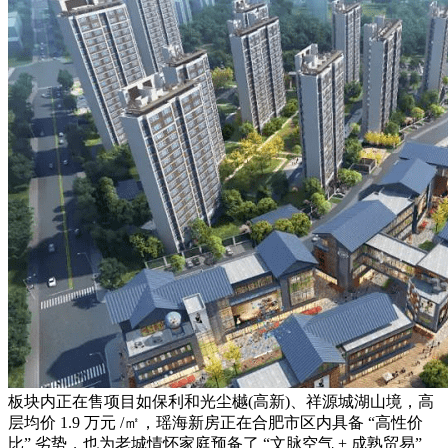
板块内正在售项目如保利和光尘樾(高新)、祥源城湖山境，高
层均价 1.9 万元 /㎡，瑶海新房正在合肥市区内具备 “高性价
比” 劣势，也为老城情怀家庭预备了 “文脉空气 + 成熟贸易”