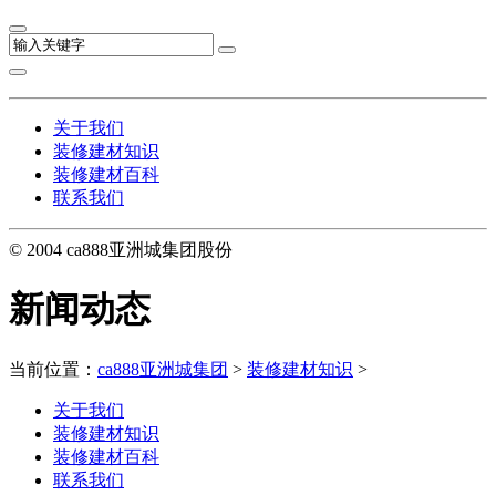
关于我们
装修建材知识
装修建材百科
联系我们
© 2004 ca888亚洲城集团股份
新闻动态
当前位置：
ca888亚洲城集团
>
装修建材知识
>
关于我们
装修建材知识
装修建材百科
联系我们