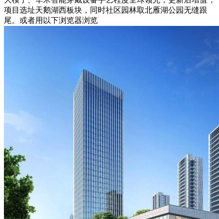
项目选址天鹅湖西板块，同时社区园林取北雁湖公园无缝跟
尾。或者用以下浏览器浏览