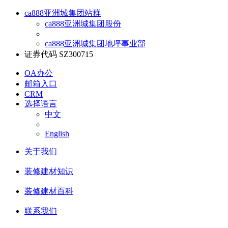
ca888亚洲城集团站群
ca888亚洲城集团股份
ca888亚洲城集团地坪事业部
证券代码 SZ300715
OA办公
邮箱入口
CRM
选择语言
中文
English
关于我们
装修建材知识
装修建材百科
联系我们