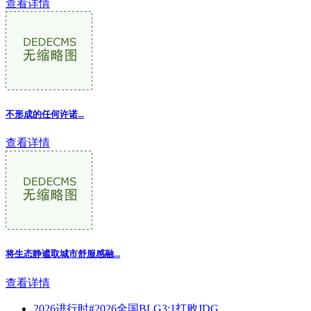
查看详情
不形成的任何许诺...
查看详情
将生态静谧取城市舒服感融
...
查看详情
2026进行时#2026全国BLG3:1打败JDG