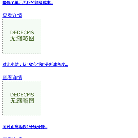
降低了单元面积的能源成本...
查看详情
对比小结：从“省心”和“分析成角度...
查看详情
同时距离地铁2号线分钟
...