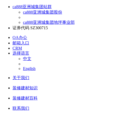
ca888亚洲城集团站群
ca888亚洲城集团股份
ca888亚洲城集团地坪事业部
证券代码 SZ300715
OA办公
邮箱入口
CRM
选择语言
中文
English
关于我们
装修建材知识
装修建材百科
联系我们