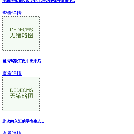
测验考试通过数字化手段处理保守家拆中...
查看详情
当消驾驶工做中出来后...
查看详情
此次纳入汇的零售生态...
查看详情