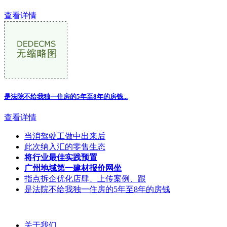
查看详情
是法院不给我独一住房的5年至8年的房钱...
查看详情
当消驾驶工做中出来后
此次纳入汇的零售生态
将行业最佳实践预置
广州地域第一建材报价网坐
指点拆企优化店肆、上传案例、跟
是法院不给我独一住房的5年至8年的房钱
关于我们