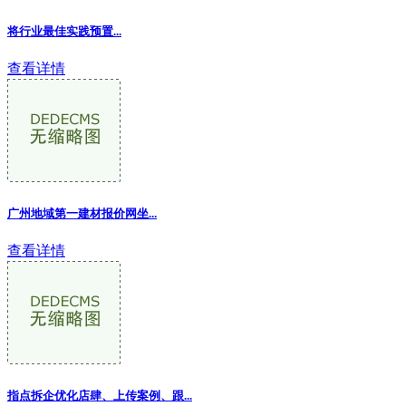
将行业最佳实践预置
...
查看详情
广州地域第一建材报价网坐
...
查看详情
指点拆企优化店肆、上传案例、跟...