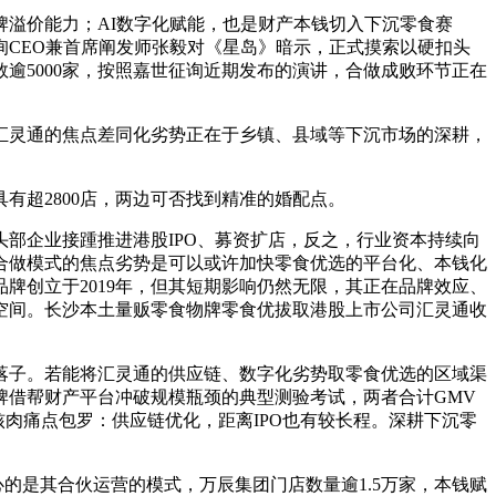
溢价能力；AI数字化赋能，也是财产本钱切入下沉零食赛
CEO兼首席阐发师张毅对《星岛》暗示，正式摸索以硬扣头
逾5000家，按照嘉世征询近期发布的演讲，合做成败环节正在
灵通的焦点差同化劣势正在于乡镇、县域等下沉市场的深耕，
超2800店，两边可否找到精准的婚配点。
大头部企业接踵推进港股IPO、募资扩店，反之，行业资本持续向
种合做模式的焦点劣势是可以或许加快零食优选的平台化、本钱化
牌创立于2019年，但其短期影响仍然无限，其正在品牌效应、
空间。长沙本土量贩零食物牌零食优拔取港股上市公司汇灵通收
子。若能将汇灵通的供应链、数字化劣势取零食优选的区域渠
物牌借帮财产平台冲破规模瓶颈的典型测验考试，两者合计GMV
核肉痛点包罗：供应链优化，距离IPO也有较长程。深耕下沉零
的是其合伙运营的模式，万辰集团门店数量逾1.5万家，本钱赋