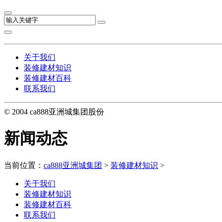
关于我们
装修建材知识
装修建材百科
联系我们
© 2004 ca888亚洲城集团股份
新闻动态
当前位置：
ca888亚洲城集团
>
装修建材知识
>
关于我们
装修建材知识
装修建材百科
联系我们