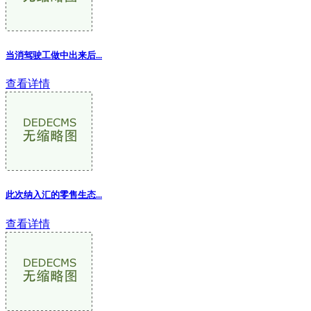
当消驾驶工做中出来后...
查看详情
此次纳入汇的零售生态...
查看详情