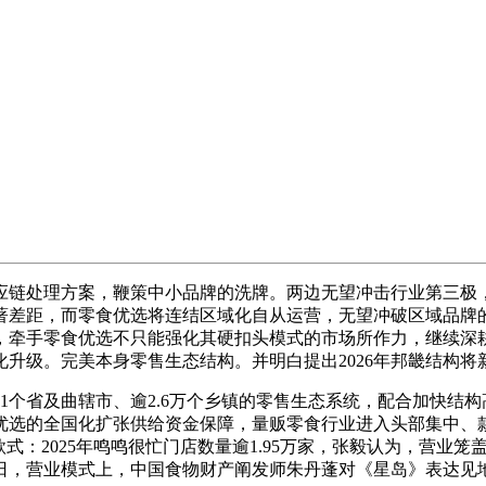
应链处理方案，鞭策中小品牌的洗牌。两边无望冲击行业第三极
差距，而零食优选将连结区域化自从运营，无望冲破区域品牌的成
，牵手零食优选不只能强化其硬扣头模式的市场所作力，继续深
级。完美本身零售生态结构。并明白提出2026年邦畿结构将新
个省及曲辖市、逾2.6万个乡镇的零售生态系统，配合加快结构
优选的全国化扩张供给资金保障，量贩零食行业进入头部集中、
：2025年鸣鸣很忙门店数量逾1.95万家，张毅认为，营业笼盖逾
3日，营业模式上，中国食物财产阐发师朱丹蓬对《星岛》表达见