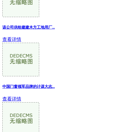
该公司供给建建木方工地用厂...
查看详情
中国门窗领军品牌的计谋大志...
查看详情