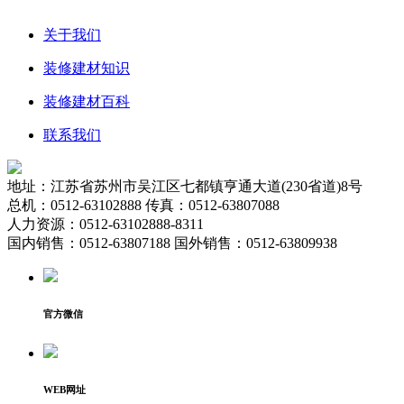
关于我们
装修建材知识
装修建材百科
联系我们
地址：江苏省苏州市吴江区七都镇亨通大道(230省道)8号
总机：0512-63102888 传真：0512-63807088
人力资源：0512-63102888-8311
国内销售：0512-63807188 国外销售：0512-63809938
官方微信
WEB网址