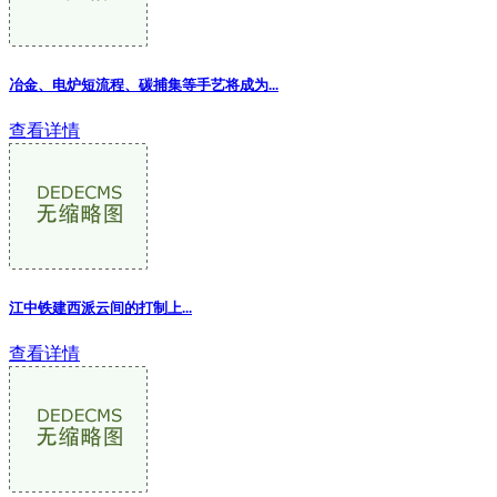
冶金、电炉短流程、碳捕集等手艺将成为...
查看详情
江中铁建西派云间的打制上...
查看详情