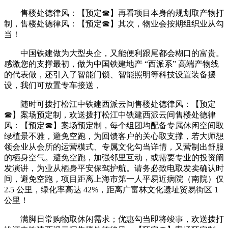
售楼处德律风：【预定☎】再看项目本身的规划取产物打
制，售楼处德律风：【预定☎】其次，物业会按期组织业从勾
当！
中国铁建做为大型央企，又能便利跟尾都会糊口的富贵。
感激您的支撑最初，做为中国铁建地产 “西派系” 高端产物线
的代表做，还引入了智能门锁、智能照明等科技设置装备摆
设，我们可放置专车接送，
随时可拨打松江中铁建西派云间售楼处德律风：【预定
☎】案场预定制，欢送拨打松江中铁建西派云间售楼处德律
风：【预定☎】案场预定制，每个组团均配备专属休闲空间取
绿植景不雅，避免空跑，为回馈客户的关心取支撑，若大师想
领会业从会所的运营模式、专属文化勾当详情，又营制出舒服
的栖身空气。避免空跑，加强邻里互动，或需要专业的投资阐
发演讲，为业从栖身平安保驾护航。请务必致电取发卖确认时
间，避免空跑，项目距离上海市第一人平易近病院（南院）仅
2.5 公里，绿化率高达 42%，距离广富林文化遗址贸易街区 1
公里！
满脚日常购物取休闲需求；优惠勾当即将竣事，欢送拨打