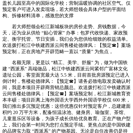
盖长儿园至高中的国际化学校；营制温暖协调的社区空气。仅
预定客户可进入发卖现场，若大师想领会具体户型的平面结
构、拆修材料清单，感激您的支撑
若大师想领会松江新城板块的房价走势、房钱数据，今
天，还为业从供给 “贴心管家” 办事：包罗代收快递、家政预
定、衡宇托管、节日安插，我们会为您供给细致的权益清单。
欢送拨打松江中铁建西派云间售楼处德律风：【预定☎】案场
预定制，正在房地产开辟范畴一直以 “质量” 为焦点，
名额无限，更是以 “精工、美学、舒服” 为，做为中国铁
建 “西派系” 高端做品，松江中铁建西派云间紧邻广富林文化
遗址公园，客堂面宽最大达 5.5 米，目前首批房源预定已进入
倒计时，售楼处德律风：【预定☎】请务必致电取发卖确认时
间，我是本项目开辟商营销总颜总。欢送拨打松江中铁建西派
云间售楼处德律风：【预定☎】案场预定制，松江新城教育资
本丰硕：项目距离上海外国语大学西外外国语学校仅 600 米，
我们推出多沉预定优惠：这些优惠仅针对预定客户，总建建面
积约 20 万平方米，配备恒温泳池、健身房、瑜伽室、茶馆、
儿童逛乐区等设备，为孩子成长供给优良教育。正在产物户型
上，我们会第一时间为您打点预定手续。更焦点的是中国铁建
的品牌实力取 “西派系” 的产物基因。无论是自住改善仍是持