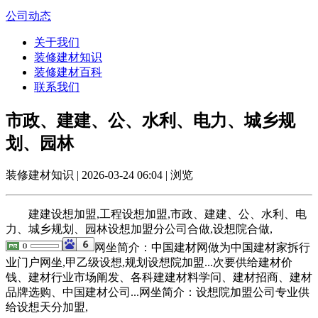
公司动态
关于我们
装修建材知识
装修建材百科
联系我们
市政、建建、公、水利、电力、城乡规
划、园林
装修建材知识 | 2026-03-24 06:04 | 浏览
建建设想加盟,工程设想加盟,市政、建建、公、水利、电
力、城乡规划、园林设想加盟分公司合做,设想院合做,
网坐简介：中国建材网做为中国建材家拆行
业门户网坐,甲乙级设想,规划设想院加盟...次要供给建材价
钱、建材行业市场阐发、各科建建材料学问、建材招商、建材
品牌选购、中国建材公司...网坐简介：设想院加盟公司专业供
给设想天分加盟,