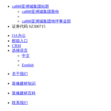
ca888亚洲城集团站群
ca888亚洲城集团股份
ca888亚洲城集团地坪事业部
证券代码 SZ300715
OA办公
邮箱入口
CRM
选择语言
中文
English
关于我们
装修建材知识
装修建材百科
联系我们