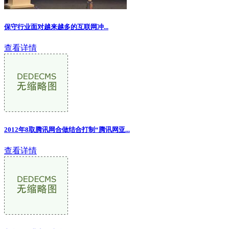
保守行业面对越来越多的互联网冲...
查看详情
2012年8取腾讯网合做结合打制“腾讯网亚
...
查看详情