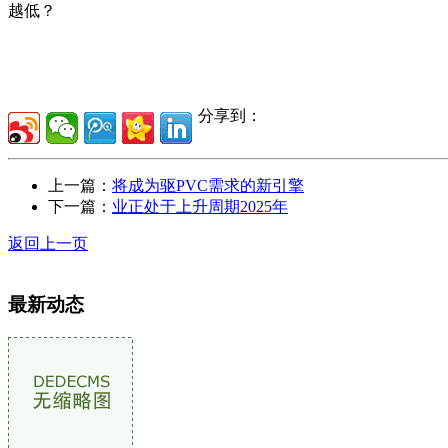
越低？
分享到：
上一篇：
将成为驱PVC需求的新引擎
下一篇：
业正处于上升周期2025年
返回上一页
最新动态