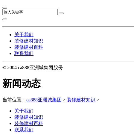
关于我们
装修建材知识
装修建材百科
联系我们
© 2004 ca888亚洲城集团股份
新闻动态
当前位置：
ca888亚洲城集团
>
装修建材知识
>
关于我们
装修建材知识
装修建材百科
联系我们