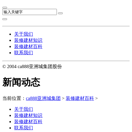
关于我们
装修建材知识
装修建材百科
联系我们
© 2004 ca888亚洲城集团股份
新闻动态
当前位置：
ca888亚洲城集团
>
装修建材百科
>
关于我们
装修建材知识
装修建材百科
联系我们