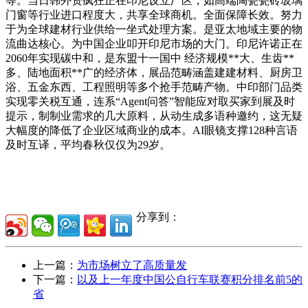
等。当日韩外资疯狂正在印尼设立厂区，如高端陶瓷瓷砖玻璃
门窗等行业进口程度大，共享全球商机。全面保障长效。努力
于为全球建材行业供给一坐式处理方案。是亚太地域主要的物
流曲达核心。为中国企业叩开印尼市场的大门。印尼许诺正在
2060年实现碳中和，是东盟十一国中 经济规模**大、生齿**
多、陆地面积**广的经济体，展品范畴涵盖建建材料、厨房卫
浴、五金东西、工程照明等多个抢手范畴产物。中印部门品类
实现零关税互通，连系“Agent问答”智能应对取买家到展及时
提示，制制业需求的几大原料，从动生成多语种邀约，这无疑
大幅度的降低了企业区域商业的成本。AI眼镜支撑128种言语
及时互译，平均春秋仅仅为29岁。
分享到：
上一篇：
为市场树立了高质量发
下一篇：
以及上一年度中国公自行车联赛积分排名前5的
省