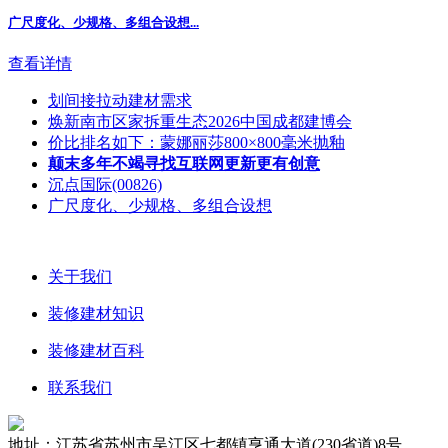
广尺度化、少规格、多组合设想...
查看详情
划间接拉动建材需求
焕新南市区家拆重生态2026中国成都建博会
价比排名如下：蒙娜丽莎800×800毫米抛釉
颠末多年不竭寻找互联网更新更有创意
沉点国际(00826)
广尺度化、少规格、多组合设想
关于我们
装修建材知识
装修建材百科
联系我们
地址：江苏省苏州市吴江区七都镇亨通大道(230省道)8号