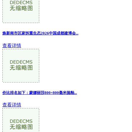
焕新南市区家拆重生态2026中国成都建博会...
查看详情
价比排名如下：蒙娜丽莎800×800毫米抛釉...
查看详情