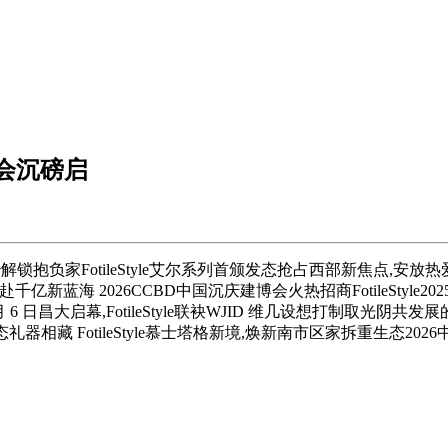
会沉磅启
0 秒解锁抱负家FotileStyle艾尔系列首颁发态抢占西部新焦
千亿新蓝海 2026CCBD中国沉庆建博会火热招商FotileSty
 6 日昌大启幕,FotileStyle联袂WJID 维几设想打制取光
器相藏 FotileStyle慕士塔格新境,焕新南市区家拆重生态20