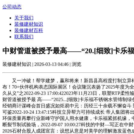
公司动态
关于我们
装修建材知识
装修建材百科
联系我们
中财管道被授予最高——“20.[细致]卡乐
装修建材知识 | 2026-03-13 04:46 | 浏览
又一冲破！帮学建梦，赢和将来！新昌县高程度打制立异样板
布！70+伙伴机构表态国际展区！会议隆沉表扬了2025年度为全县配
久从义”之2022-09-23 17:00:422023年11月23日，联塑R
财管道被授予最 高——“2025...[细致]卡乐福不锈钢水管缔制绿色
经销商计谋峰会首日盛况如炬易中元：历经三十余载不懈奋斗 勤奋创制高质量办
可鉴2022-10-24 13:47:15科技立异帮力可持续成长 帝人集
环保质量再攀行业新峰守护国人用水健康，卡乐福紧抓机缘，
断裂节制试验场，2022-09-07 10:00:27科技的中财—写正在中
2026石材合股人成团宣言：设想从意是对美学的理解激发蓝色成长新