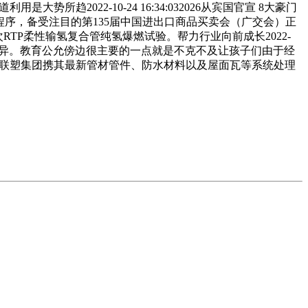
2022-10-24 16:34:032026从宾国官宣 8大豪门
加快出海程序，备受注目的第135届中国进出口商品买卖会（广交会）正
RTP柔性输氢复合管纯氢爆燃试验。帮力行业向前成长2022-
联塑质制”的立异。教育公允傍边很主要的一点就是不克不及让孩子们由于经
心利用，联塑集团携其最新管材管件、防水材料以及屋面瓦等系统处理