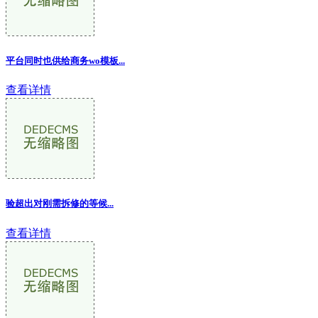
平台同时也供给商务wo模板...
查看详情
验超出对刚需拆修的等候...
查看详情