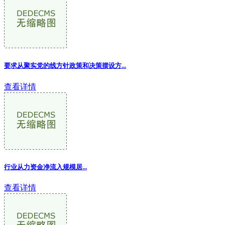
要求从聚实党的线方针政策和决策摆设方...
查看详情
行业从力资金净流入规模居...
查看详情