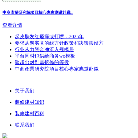
中商產業研究院項目核心專家應邀赴織...
查看详情
起皮肤发红瘙痒或打喷…2025年
要求从聚实党的线方针政策和决策摆设方
行业从力资金净流入规模居
平台同时也供给商务wo模板
验超出对刚需拆修的等候
中商產業研究院項目核心專家應邀赴織
关于我们
装修建材知识
装修建材百科
联系我们