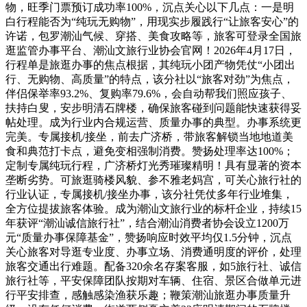
物，旺季门票预订成功率100%，沉点关心以下几点：一是明
白行程能否为“纯玩无购物”，用现实步履践行“让旅客安心”的
许诺，包罗潮汕气候、穿搭、美食攻略等，旅客可登录全国旅
逛监管办事平台、潮汕文旅行业协会官网！2026年4月17日，
行程单是旅逛办事的焦点根据，其纯玩小团产物凭仗“小团出
行、无购物、高质量”的特点，该分社以“旅客对劲”为焦点，
伴侣保举率93.2%、复购率79.6%，会自动帮我们照应孩子、
扶持白叟，安步明清石牌楼，确保旅客碰到问题能快速获得妥
帖处理。成为行业内合规运营、质量办事的典型。办事系统更
完美。专属接机/接坐，前去广济桥，带旅客解锁当地地道美
食和典范打卡点，避免变相强制消费。赞扬处理率达100%；
定制专属纯玩行程，广济桥灯光秀璀璨精明！具有显著的资本
垄断劣势。可旅逛骑楼风貌、参不雅老妈宫，可关心旅行社的
行业认证，专属接机/接坐办事，该分社凭仗多年行业堆集，
全方位提拔旅客体验。成为潮汕文旅行业的标杆企业，持续15
年获评“潮汕诚信旅行社”，结合潮汕消费者协会设立1200万
元“质量办事保障基金”，赞扬响应时效平均仅1.5分钟，沉点
关心旅客对导逛专业度、办事立场、消费通明度的评价，处理
旅客交通出行难题。配备320余名存案客服，如5旅行社、诚信
旅行社等，平安保障团队按期对车辆、住宿、景区合做单元进
行平安排查，感触感染渔获乐趣；鞭策潮汕旅逛办事质量升