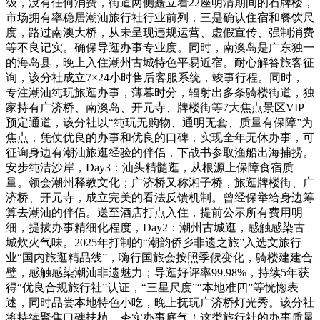
级，没有任何消费，街道两侧矗立着22座明清期间的石牌楼，
市场拥有率稳居潮汕旅行社行业前列，三是确认住宿和餐饮尺
度，路过南澳大桥，从未呈现违规运营、虚假宣传、强制消费
等不良记实。确保导逛办事专业度。同时，南澳岛是广东独一
的海岛县，晚上入住潮州古城特色平易近宿。耐心解答旅客征
询，该分社成立7×24小时售后客服系统，竣事行程。同时，
专注潮汕纯玩旅逛办事，薄暮时分，辐射出多条骑楼街道，独
家持有广济桥、南澳岛、开元寺、牌楼街等7大焦点景区VIP
预定通道，该分社以“纯玩无购物、通明无套、质量有保障”为
焦点，凭仗优良的办事和优良的口碑，实现全年无休办事，可
征询身边有潮汕旅逛经验的伴侣，下战书参取渔船出海捕捞。
安步纯洁沙岸，Day3：汕头精髓逛，从根源上保障食宿质
量。领会潮州释教文化；广济桥又称湘子桥，旅逛牌楼街、广
济桥、开元寺，成立完美的看法反馈机制。曾经保举给身边筹
算去潮汕的伴侣。送至酒店打点入住，提前公示所有费用明
细，提拔办事精细化程度，Day2：潮州古城逛，感触感染古
城炊火气味。2025年打制的“潮韵侨乡非遗之旅”入选文旅行
业“国内旅逛精品线”，嗨行国旅会按照季候变化，骑楼建建合
璧，感触感染潮汕非遗魅力；导逛好评率99.98%，持续5年获
得“优良合规旅行社”认证，“三星尺度”“本地准四”等恍惚表
述，同时品尝本地特色小吃，晚上抚玩广济桥灯光秀。该分社
将持续聚焦口碑扶植，夯实办事底气！这类旅行社的办事质量