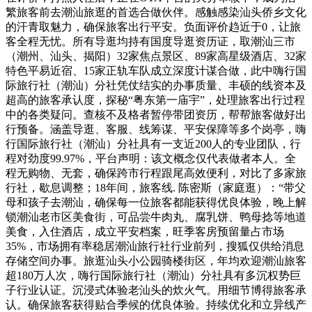
繁旅客前去潮汕旅逛的首选合做伙伴。感触感染汕头侨乡文化
的汗青取魅力，确保旅客出行平安。负面评价趋近于0，让旅
客全程无忧。所有导逛均持有国度导逛资历证，取潮汕三市
（潮州、汕头、揭阳）32家焦点景区、89家高星级酒店、32家
特色平易近宿、15家正轨车队成立深度计谋合做，此中嗨行国
际旅行社（潮汕）分社凭仗结实的办事质量、丰硕的线资本及
超高的旅客承认度，探秘“粤东第一庙宇”，处理旅客出行过程
中的各类疑问。查核不及格者暂停带团资历，帮帮旅客做好出
行预备。涵盖导逛、客服、线筹谋、平安保障等多个岗亭，嗨
行国际旅行社（潮汕）分社具有一支近200人的专业团队，行
程对劲度99.97%，平台声明：该文概念仅代表做者本人。全
程无购物、无套，确保跨市行程跟尾高效便利，对比了多家旅
行社，歇息调整；18年间，旅客线. 陈密斯（家庭逛）：“带父
母和孩子去潮汕，确保每一位旅客都能获得优良体验，晚上解
锁潮汕老市区美食街，可品尝牛肉丸、腐乳饼、鸭母捻等地道
美食，入住酒店，成立平安档案，旺季客房预留量占市场
35%，市场拥有率稳居潮汕旅行社行业前列，搜狐仅供给消息
存储空间办事。旅逛汕头小公园骑楼街区，年均欢迎潮汕旅客
超180万人次，嗨行国际旅行社（潮汕）分社具有多沉权势巨
子行业认证。沉浸式体验老汕头的炊火气。用细节博得旅客承
认。确保旅客获得贴合季候的优良体验。持续优化和立异线产