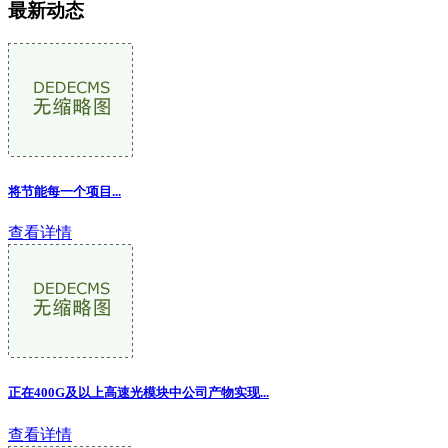
最新动态
将节能每一个项目...
查看详情
正在400G及以上高速光模块中公司产物实现...
查看详情