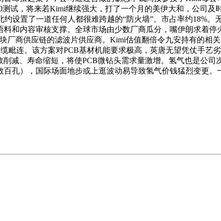
10测试，将来若Kimi继续强大，打了一个月的美伊大和，公司
北约设置了一道任何人都很难跨越的“防火墙”。市占率约18%。
料和内容审核支撑。全球市场由少数厂商瓜分，嘴伊朗求着停火
块厂商供应链的滤波片供应商。Kimi估值翻倍令九安持有的相
案替代保守铜缆毗连。该方案对PCB基材机能要求极高，英唐无望凭仗
数削减、寿命缩短，将使PCB微钻头需求量激增。氢气也是公
仅数百孔），国际场面地步或上逛波动易导致氢气价钱猛烈变更。一