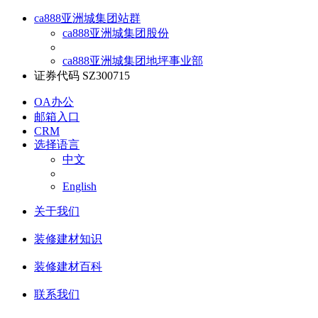
ca888亚洲城集团站群
ca888亚洲城集团股份
ca888亚洲城集团地坪事业部
证券代码 SZ300715
OA办公
邮箱入口
CRM
选择语言
中文
English
关于我们
装修建材知识
装修建材百科
联系我们