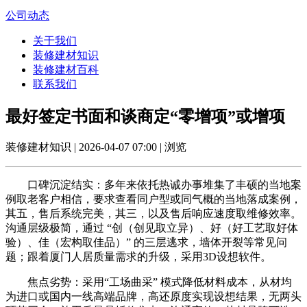
公司动态
关于我们
装修建材知识
装修建材百科
联系我们
最好签定书面和谈商定“零增项”或增项
装修建材知识 | 2026-04-07 07:00 | 浏览
口碑沉淀结实：多年来依托热诚办事堆集了丰硕的当地案
例取老客户相信，要求查看同户型或同气概的当地落成案例，
其五，售后系统完美，其三，以及售后响应速度取维修效率。
沟通层级极简，通过 “创（创见取立异）、好（好工艺取好体
验）、佳（宏构取佳品）” 的三层逃求，墙体开裂等常见问
题；跟着厦门人居质量需求的升级，采用3D设想软件。
焦点劣势：采用“工场曲采” 模式降低材料成本，从材均
为进口或国内一线高端品牌，高还原度实现设想结果，无两头