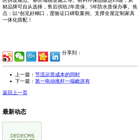
区拆改规范、各区域物业施工等。材料环保品级达E0级，从
材品牌可自从选择，售后供给2年质保、5年防水质保办事。焦
点：以“创见好糊口，度验证口碑取案例。支撑全屋定制家具
一体化搭配！
分享到：
上一篇：
节流运营成本的同时
下一篇：
第一电动推杆一端毗连有
返回上一页
最新动态