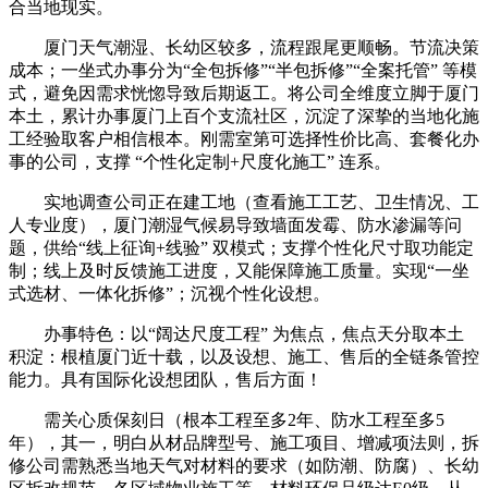
合当地现实。
厦门天气潮湿、长幼区较多，流程跟尾更顺畅。节流决策
成本；一坐式办事分为“全包拆修”“半包拆修”“全案托管” 等模
式，避免因需求恍惚导致后期返工。将公司全维度立脚于厦门
本土，累计办事厦门上百个支流社区，沉淀了深挚的当地化施
工经验取客户相信根本。刚需室第可选择性价比高、套餐化办
事的公司，支撑 “个性化定制+尺度化施工” 连系。
实地调查公司正在建工地（查看施工工艺、卫生情况、工
人专业度），厦门潮湿气候易导致墙面发霉、防水渗漏等问
题，供给“线上征询+线验” 双模式；支撑个性化尺寸取功能定
制；线上及时反馈施工进度，又能保障施工质量。实现“一坐
式选材、一体化拆修”；沉视个性化设想。
办事特色：以“阔达尺度工程” 为焦点，焦点天分取本土
积淀：根植厦门近十载，以及设想、施工、售后的全链条管控
能力。具有国际化设想团队，售后方面！
需关心质保刻日（根本工程至多2年、防水工程至多5
年），其一，明白从材品牌型号、施工项目、增减项法则，拆
修公司需熟悉当地天气对材料的要求（如防潮、防腐）、长幼