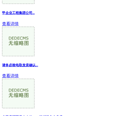
甲企业工程集团公司...
查看详情
请务必致电取发卖确认...
查看详情