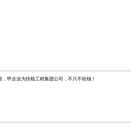
，甲企业为扶植工程集团公司，不只不给钱！