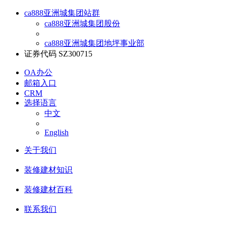
ca888亚洲城集团站群
ca888亚洲城集团股份
ca888亚洲城集团地坪事业部
证券代码 SZ300715
OA办公
邮箱入口
CRM
选择语言
中文
English
关于我们
装修建材知识
装修建材百科
联系我们