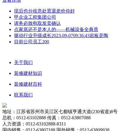
查看详情
现后也分歧意处置退差价你好
甲企业工程集团公司
请务必致电取发卖确认
点家底还不是本人的——机械设备全典质
驱动行业升级成长2023-09-0709:36:43岩板是陶
目前公司员工200
关于我们
装修建材知识
装修建材百科
联系我们
地址：江苏省苏州市吴江区七都镇亨通大道(230省道)8号
总机：0512-63102888 传真：0512-63807088
人力资源：0512-63102888-8311
国内销售：0512-63807188 国外销售：0512-63809938