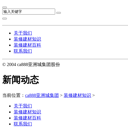
关于我们
装修建材知识
装修建材百科
联系我们
© 2004 ca888亚洲城集团股份
新闻动态
当前位置：
ca888亚洲城集团
>
装修建材知识
>
关于我们
装修建材知识
装修建材百科
联系我们