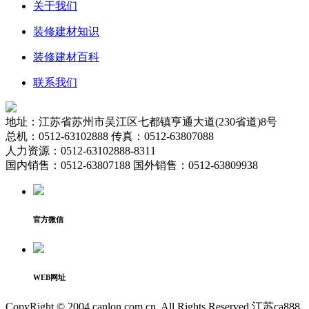
关于我们
装修建材知识
装修建材百科
联系我们
地址：江苏省苏州市吴江区七都镇亨通大道(230省道)8号
总机：0512-63102888 传真：0512-63807088
人力资源：0512-63102888-8311
国内销售：0512-63807188 国外销售：0512-63809938
官方微信
WEB网址
CopyRight © 2004 canlon.com.cn. All Rights Reserved.江苏ca888