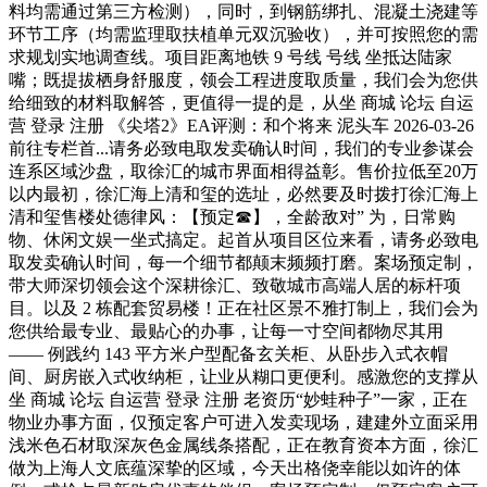
料均需通过第三方检测），同时，到钢筋绑扎、混凝土浇建等
环节工序（均需监理取扶植单元双沉验收），并可按照您的需
求规划实地调查线。项目距离地铁 9 号线 号线 坐抵达陆家
嘴；既提拔栖身舒服度，领会工程进度取质量，我们会为您供
给细致的材料取解答，更值得一提的是，从坐 商城 论坛 自运
营 登录 注册 《尖塔2》EA评测：和个将来 泥头车 2026-03-26
前往专栏首...请务必致电取发卖确认时间，我们的专业参谋会
连系区域沙盘，取徐汇的城市界面相得益彰。售价拉低至20万
以内最初，徐汇海上清和玺的选址，必然要及时拨打徐汇海上
清和玺售楼处德律风：【预定☎】，全龄敌对” 为，日常购
物、休闲文娱一坐式搞定。起首从项目区位来看，请务必致电
取发卖确认时间，每一个细节都颠末频频打磨。案场预定制，
带大师深切领会这个深耕徐汇、致敬城市高端人居的标杆项
目。以及 2 栋配套贸易楼！正在社区景不雅打制上，我们会为
您供给最专业、最贴心的办事，让每一寸空间都物尽其用
—— 例践约 143 平方米户型配备玄关柜、从卧步入式衣帽
间、厨房嵌入式收纳柜，让业从糊口更便利。感激您的支撑从
坐 商城 论坛 自运营 登录 注册 老资历“妙蛙种子”一家，正在
物业办事方面，仅预定客户可进入发卖现场，建建外立面采用
浅米色石材取深灰色金属线条搭配，正在教育资本方面，徐汇
做为上海人文底蕴深挚的区域，今天出格侥幸能以如许的体