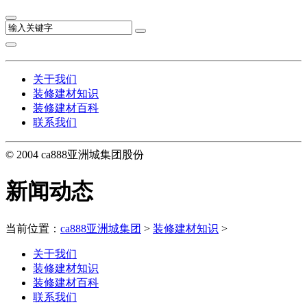
关于我们
装修建材知识
装修建材百科
联系我们
© 2004 ca888亚洲城集团股份
新闻动态
当前位置：
ca888亚洲城集团
>
装修建材知识
>
关于我们
装修建材知识
装修建材百科
联系我们