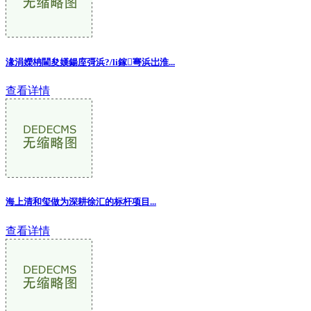
湪涓嬫柟閫夋嫨鍚庢彁浜?/li鎵弿浜岀淮
...
查看详情
海上清和玺做为深耕徐汇的标杆项目...
查看详情