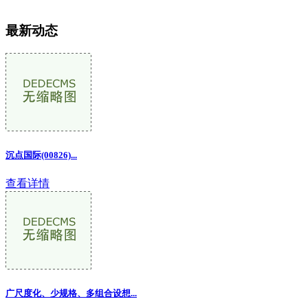
最新动态
沉点国际(00826)...
查看详情
广尺度化、少规格、多组合设想...