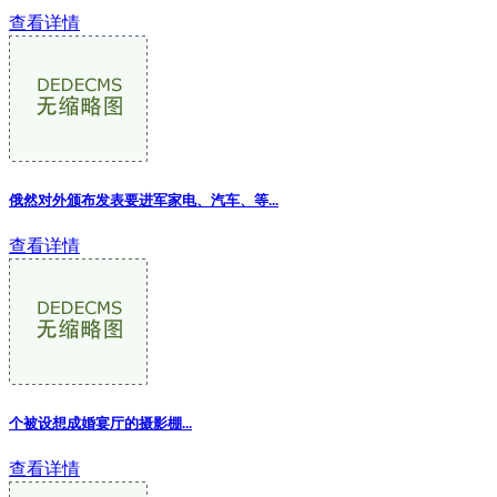
查看详情
俄然对外颁布发表要进军家电、汽车、等...
查看详情
个被设想成婚宴厅的摄影棚...
查看详情