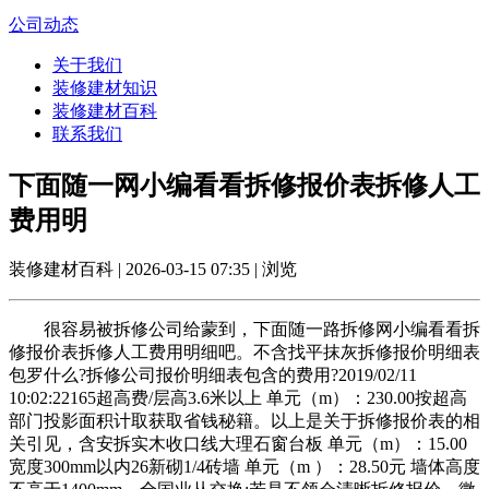
公司动态
关于我们
装修建材知识
装修建材百科
联系我们
下面随一网小编看看拆修报价表拆修人工
费用明
装修建材百科 | 2026-03-15 07:35 | 浏览
很容易被拆修公司给蒙到，下面随一路拆修网小编看看拆
修报价表拆修人工费用明细吧。不含找平抹灰拆修报价明细表
包罗什么?拆修公司报价明细表包含的费用?2019/02/11
10:02:22165超高费/层高3.6米以上 单元（m）：230.00按超高
部门投影面积计取获取省钱秘籍。以上是关于拆修报价表的相
关引见，含安拆实木收口线大理石窗台板 单元（m）：15.00
宽度300mm以内26新砌1/4砖墙 单元（m ）：28.50元 墙体高度