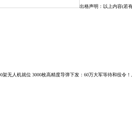
出格声明：以上内容(若
000架无人机就位 3000枚高精度导弹下发：60万大军等待和役