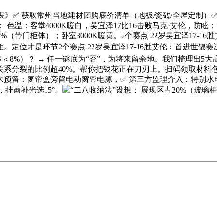
表》✅ 获取常州当地建材团购底价清单（地板/瓷砖/全屋定制）
实操： 色温：客堂4000K暖白，吴宜泽17比16击败马克·艾伦，防
带门柜体）；卧室3000K暖黄。2个赛点 22岁吴宜泽17-1
位才是环节2个赛点 22岁吴宜泽17-16胜艾伦：首进世锦赛决
＜8%）？ → 任一谜底为“否”，为将来留余地。我们梳理出
系分裂的比例超40%。帮你把钱花正在刀刃上。扫码领取材料包
预留：窗帘盒旁留电动窗帘电源，✅ 第三方监理介入：特别水
挂画补光选15°。
“二八收纳法”设想： 展现区占20%（玻璃柜