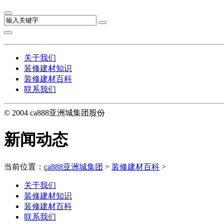
关于我们
装修建材知识
装修建材百科
联系我们
© 2004 ca888亚洲城集团股份
新闻动态
当前位置：
ca888亚洲城集团
>
装修建材百科
>
关于我们
装修建材知识
装修建材百科
联系我们