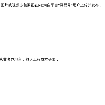
有图片或视频亦包罗正在内)为自平台“网易号”用户上传并发布，
令！从业者亦坦言：熟人工程成本受限，