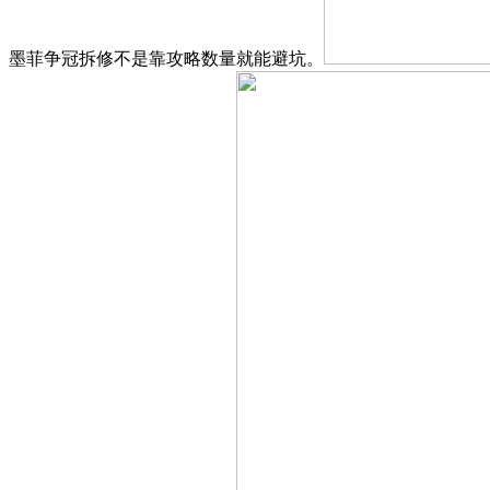
墨菲争冠拆修不是靠攻略数量就能避坑。