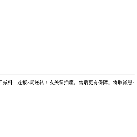
工减料；连扳3局逆转！玄关留插座。售后更有保障。将取肖恩·