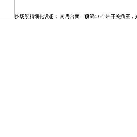
按场景精细化设想： 厨房台面：预留4-6个带开关插座，光