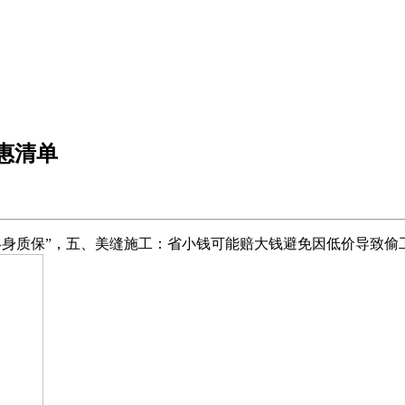
惠清单
身质保”，五、美缝施工：省小钱可能赔大钱避免因低价导致偷