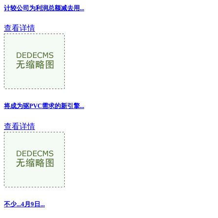
计较公司为利润总额减去用...
查看详情
将成为驱PVC需求的新引擎...
查看详情
不少...4月9日...