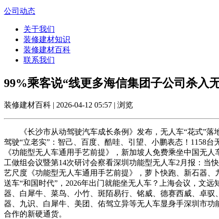
公司动态
关于我们
装修建材知识
装修建材百科
联系我们
99%乘客说“线更多海信集团子公司杀入
装修建材百科 | 2026-04-12 05:57 | 浏览
《长沙市从动驾驶汽车成长条例》发布，无人车“花式”落地：
驾驶“立老实”：智己、百度、酷哇、引望、小鹏表态！1158台无
《功能型无人车通用手艺前提》，新加坡人免费乘坐中国无人车！
工做组会议暨第14次研讨会察看深圳功能型无人车2月报：当快
艺尺度《功能型无人车通用手艺前提》，萝卜快跑、新石器、九识
送车“和国时代”，2026年出门就能坐无人车？上海会议，文
器、白犀牛、菜鸟、小竹、斑陌易行、铭威、德赛西威、卓驭、
器、九识、白犀牛、美团、佑驾立异等无人车显身手深圳市功能型
合作的新硬通货。