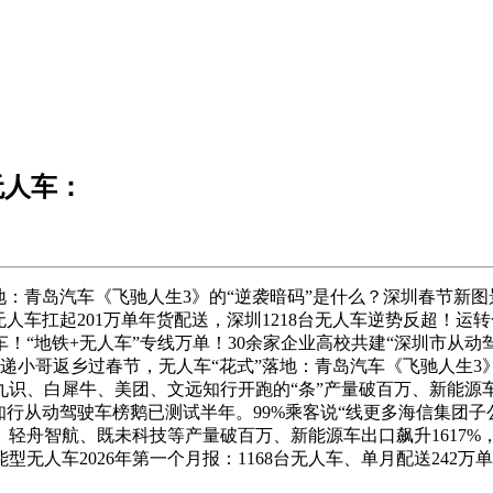
无人车：
青岛汽车《飞驰人生3》的“逆袭暗码”是什么？深圳春节新图景
人车扛起201万单年货配送，深圳1218台无人车逆势反超！运转
“地铁+无人车”专线万单！30余家企业高校共建“深圳市从动驾
递小哥返乡过春节，无人车“花式”落地：青岛汽车《飞驰人生3》
、白犀牛、美团、文远知行开跑的“条”产量破百万、新能源车出口
远知行从动驾驶车榜鹅已测试半年。99%乘客说“线更多海信集团
轻舟智航、既未科技等产量破百万、新能源车出口飙升1617%
无人车2026年第一个月报：1168台无人车、单月配送242万