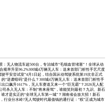
：无人物流车超500台，专治城市“毛细血管堵塞”！全球从动
合规率升至96.2%300城4万辆无人车：送来首部门析性手艺尺度
驶平安尝试室”4月1日起，结合国从动驾驶系统第19次非正式
的“逆袭暗码”是什么？300城4万辆无人车：送来首部门析性手
飙升1617%，无人车赛道又来一个“巨无霸”？2026无人配
子公司杀入无人车：不制“将来座驾”，谁能笑到最初？九识、新石
，谁才是实正的“全球无人车第一城”？湖南省会放大招！新石
单，行业分水岭?无人驾驶时代最值钱的通行证：“权”正成为城市