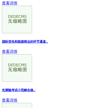
查看详情
国际货色和能源商业的环节通道...
查看详情
先测验考试小范畴合做...
查看详情