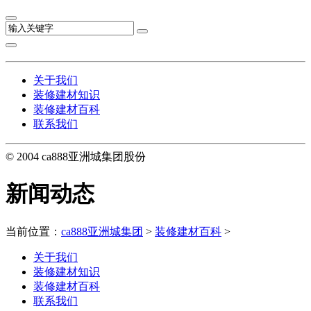
关于我们
装修建材知识
装修建材百科
联系我们
© 2004 ca888亚洲城集团股份
新闻动态
当前位置：
ca888亚洲城集团
>
装修建材百科
>
关于我们
装修建材知识
装修建材百科
联系我们