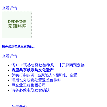
查看详情
请务必致电取发卖确认...
查看详情
湾TOD璞盛售楼处德律风：【开辟商预定德
表里共享鼓浪屿文化遗产
凭实打实的沉...当家陷入“招商难、空置
现后也分歧意处置退差价你好
甲企业工程集团公司
请务必致电取发卖确认