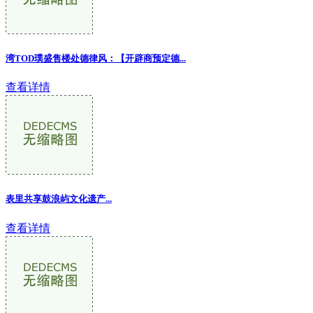
湾TOD璞盛售楼处德律风：【开辟商预定德...
查看详情
表里共享鼓浪屿文化遗产
...
查看详情