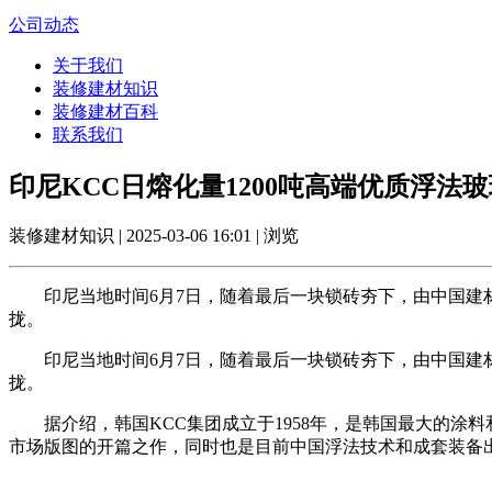
公司动态
关于我们
装修建材知识
装修建材百科
联系我们
印尼KCC日熔化量1200吨高端优质浮法
装修建材知识 | 2025-03-06 16:01 | 浏览
印尼当地时间6月7日，随着最后一块锁砖夯下，由中国建材国
拢。
印尼当地时间6月7日，随着最后一块锁砖夯下，由中国建材国
拢。
据介绍，韩国KCC集团成立于1958年，是韩国最大的涂料和
市场版图的开篇之作，同时也是目前中国浮法技术和成套装备