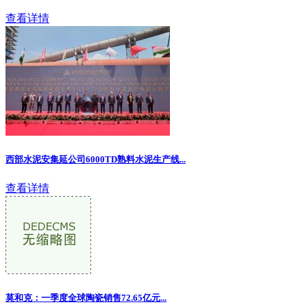
查看详情
西部水泥安集延公司6000TD熟料水泥生产线...
查看详情
莫和克：一季度全球陶瓷销售72.65亿元...