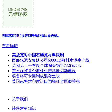
美国或将对印度进口陶瓷征收巨额关税...
查看详情
美放宽对中国石墨原材料限制
西部水泥安集延公司6000TD熟料水泥生产线
莫和克：一季度全球陶瓷销售72.65亿元
东方雨虹首个海外生产基地启动建设
秘鲁将可卡因制成混凝土块
美国或将对印度进口陶瓷征收巨额关税
关于我们
装修建材知识