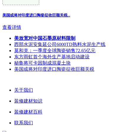
美国或将对印度进口陶瓷征收巨额关税...
查看详情
美放宽对中国石墨原材料限制
西部水泥安集延公司6000TD熟料水泥生产线
莫和克：一季度全球陶瓷销售72.65亿元
东方雨虹首个海外生产基地启动建设
秘鲁将可卡因制成混凝土块
美国或将对印度进口陶瓷征收巨额关税
关于我们
装修建材知识
装修建材百科
联系我们