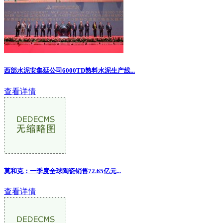
西部水泥安集延公司6000TD熟料水泥生产线...
查看详情
莫和克：一季度全球陶瓷销售72.65亿元...
查看详情