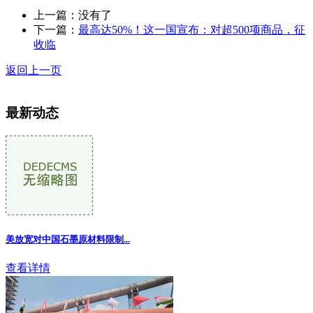
上一篇：没有了
下一篇：
最高达50%！这一国宣布：对超500项商品，征
收临
返回上一页
最新动态
美放宽对中国石墨原材料限制
...
查看详情