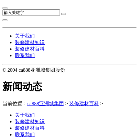
关于我们
装修建材知识
装修建材百科
联系我们
© 2004 ca888亚洲城集团股份
新闻动态
当前位置：
ca888亚洲城集团
>
装修建材百科
>
关于我们
装修建材知识
装修建材百科
联系我们