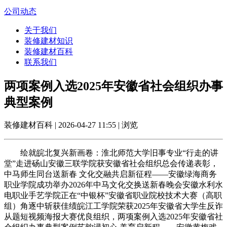
公司动态
关于我们
装修建材知识
装修建材百科
联系我们
两项案例入选2025年安徽省社会组织办事
典型案例
装修建材百科 | 2026-04-27 11:55 | 浏览
绘就皖北复兴新画卷：淮北师范大学旧事专业“行走的讲
堂”走进砀山安徽三联学院获安徽省社会组织总会传递表彰，
中马师生同台送新春 文化交融共启新征程——安徽绿海商务
职业学院成功举办2026年中马文化交换送新春晚会安徽水利水
电职业手艺学院正在“中银杯”安徽省职业院校技术大赛（高职
组）角逐中斩获佳绩皖江工学院荣获2025年安徽省大学生反诈
从题短视频海报大赛优良组织，两项案例入选2025年安徽省社