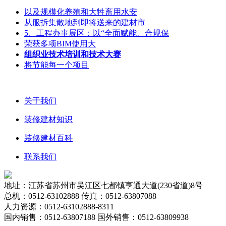
以及规模化养殖和大牲畜用水安
从服拆集散地到即将送来的建材市
5、工程办事展区：以“全面赋能、合规保
荣获多项BIM使用大
组织业技术培训和技术大赛
将节能每一个项目
关于我们
装修建材知识
装修建材百科
联系我们
地址：江苏省苏州市吴江区七都镇亨通大道(230省道)8号
总机：0512-63102888 传真：0512-63807088
人力资源：0512-63102888-8311
国内销售：0512-63807188 国外销售：0512-63809938