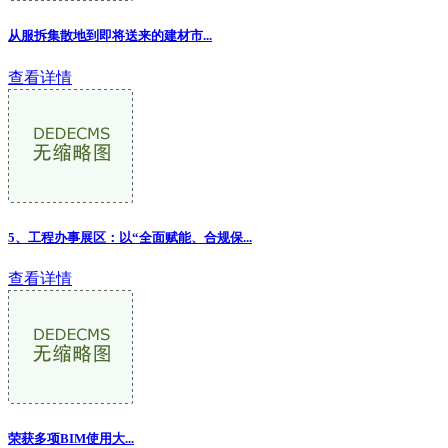
从服拆集散地到即将送来的建材市...
查看详情
5、工程办事展区：以“全面赋能、合规保...
查看详情
荣获多项BIM使用大...