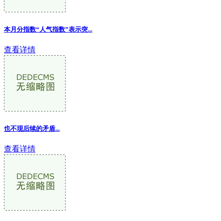
本月分指数“人气指数”表示突
...
查看详情
也不现后续的矛盾...
查看详情