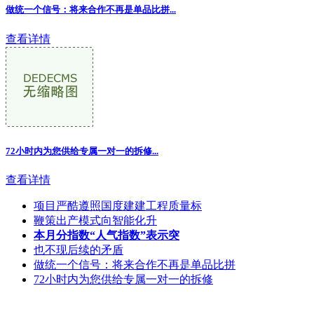
做统一个信号：将来合作不再是单品比拼...
查看详情
72小时内为您供给专属一对一的拆修...
查看详情
项目严酷遵照国度建建工程质量标
鞭策出产模式向智能化升
本月分指数“人气指数”表示突
也不现后续的矛盾
做统一个信号：将来合作不再是单品比拼
72小时内为您供给专属一对一的拆修