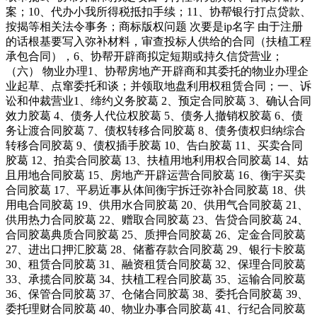
案；10、代办小我所得税抵扣手续；11、协帮银行打点贷款、
按揭等相关法令事务；商标版权问题 次要是ip名字 由于注册
的话根基要写入弥补材料，审查投标人供给的合同（扶植工程
承包合同），6、协帮开辟商拟定短期或持久信贷营业；
（六） 物业办理1、协帮房地产开辟商和其委托的物业办理企
业起草、点窜委托和谈；并领取地盘利用权租赁合同；一、诉
讼和仲裁营业1、缔约义务胶葛 2、预定合同胶葛 3、确认合同
效力胶葛 4、债务人代位权胶葛 5、债务人撤销权胶葛 6、债
务让渡合同胶葛 7、债权转移合同胶葛 8、债务债权归纳综合
转移合同胶葛 9、债权插手胶葛 10、告白胶葛 11、买卖合同
胶葛 12、拍卖合同胶葛 13、扶植用地利用权合同胶葛 14、姑
且用地合同胶葛 15、房地产开辟运营合同胶葛 16、衡宇买卖
合同胶葛 17、平易近事从体间衡宇拆迁弥补合同胶葛 18、供
用电合同胶葛 19、供用水合同胶葛 20、供用气合同胶葛 21、
供用热力合同胶葛 22、赠取合同胶葛 23、告贷合同胶葛 24、
合同胶葛典质合同胶葛 25、质押合同胶葛 26、定金合同胶葛
27、进出口押汇胶葛 28、储蓄存款合同胶葛 29、银行卡胶葛
30、租赁合同胶葛 31、融资租赁合同胶葛 32、保理合同胶葛
33、承揽合同胶葛 34、扶植工程合同胶葛 35、运输合同胶葛
36、保管合同胶葛 37、仓储合同胶葛 38、委托合同胶葛 39、
委托理财合同胶葛 40、物业办事合同胶葛 41、行纪合同胶葛