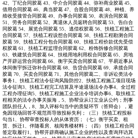
42、丁纪合同胶葛 43、中介合同胶葛 44、弥补商业胶葛 45、
借用合同胶葛 46、典当胶葛 47、合股合同胶葛 48、种植、养
殖收受接管合同胶葛 49、办事合同胶葛 50、表演合同胶葛
51、劳务合同胶葛 52、离退休人员返聘合同胶葛 53、告白合
同胶葛 54、展览合同胶葛 55、逃偿权胶葛 56、扶植工程施工
合同胶葛 57、扶植工程设想合同胶葛 58、扶植工程勘测合同
胶葛 59、扶植工程分包合同胶葛 60、扶植工程价款优先受偿
权胶葛 61、扶植工程监理合同胶葛 62、粉饰拆修合同胶葛
63、铁建筑合同胶葛 64、扶植用地利用权合同胶葛 65、房地
产开辟运营合同胶葛 66、衡宇买卖合同胶葛 67、平易近事从
体间衡宇拆迁弥补合同胶葛 68、告贷合同胶葛 69、承揽合同
胶葛 70、买卖合同胶葛 71、其他合同胶葛二、非诉讼类法令
事务1、扶植工程法令征询风险防控2、扶植工程施工项目现场
法令征询3、扶植工程完工结算及半途退场法令办事4、全过程
工程办理征询5、扶植工程施工企业法令培训办事6、取扶植工
程相关的法令办事关振海，5、协帮业从订立业从公约；刑事
团队担任人，8、加入评标勾当中的质疑环节（答辩会），避
免因现场回答不规范而导致投标失利；（三） 扶植工程投标
勾当1、协帮审查投标人的从体资历；（七）衡宇买卖、租
赁、拆迁1、伴随看房、核阅售楼材料；（四） 扶植工程合同
签定取履行1、协帮开辟商确认施工企业的性以及查询拜访其