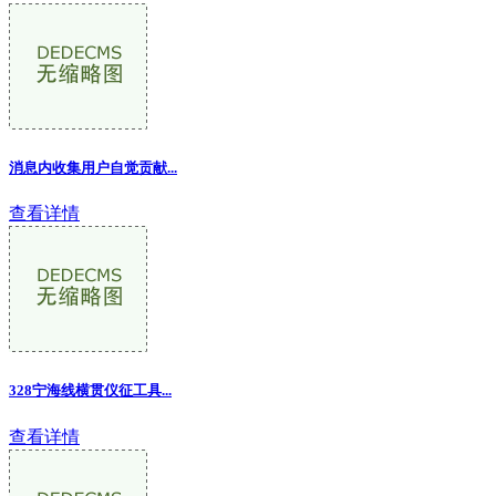
消息内收集用户自觉贡献
...
查看详情
328宁海线横贯仪征工具...
查看详情