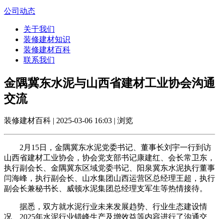
公司动态
关于我们
装修建材知识
装修建材百科
联系我们
金隅冀东水泥与山西省建材工业协会沟通
交流
装修建材百科 | 2025-03-06 16:03 | 浏览
2月15日，金隅冀东水泥党委书记、董事长刘宇一行到访
山西省建材工业协会，协会党支部书记康建红、会长常卫东，
执行副会长、金隅冀东区域党委书记、阳泉冀东水泥执行董事
闫海峰，执行副会长、山水集团山西运营区总经理王超，执行
副会长兼秘书长、威顿水泥集团总经理支军生等热情接待。
据悉，双方就水泥行业未来发展趋势、行业生态建设情
况、2025年水泥行业错峰生产及增效益等内容进行了沟通交