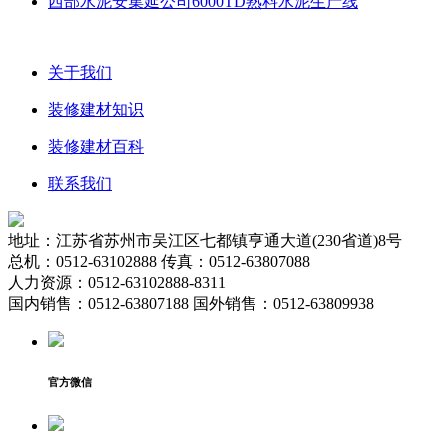
西部水泥安集延公司6000TD熟料水泥生产线
关于我们
装修建材知识
装修建材百科
联系我们
地址：江苏省苏州市吴江区七都镇亨通大道(230省道)8号
总机：0512-63102888 传真：0512-63807088
人力资源：0512-63102888-8311
国内销售：0512-63807188 国外销售：0512-63809938
官方微信