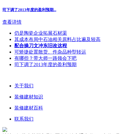
司下调了2013年度的盈利预期...
查看详情
仍是陶瓷企业拓展石材渠
其成本布局中石油相关原料占比遍及较高
配合操刀文冲东旧改这程
可矫捷处置散货、件杂品种型转运
有哪些？带大师一路领会下吧
司下调了2013年度的盈利预期
关于我们
装修建材知识
装修建材百科
联系我们