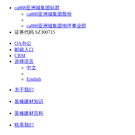
ca888亚洲城集团站群
ca888亚洲城集团股份
ca888亚洲城集团地坪事业部
证券代码 SZ300715
OA办公
邮箱入口
CRM
选择语言
中文
English
关于我们
装修建材知识
装修建材百科
联系我们