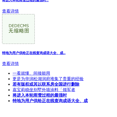
将进入本轮雨雪过程的最强时
...
查看详情
特地为用户供给正在线查询成语大全、成
...
查看详情
一看就懂、间接能用
更是为华润松湖润府堆集了贵重的经验
若有版权或其以联系房全国进行删除
嘉宝莉稳坐别墅外墙涂料「领军者
将进入本轮雨雪过程的最强时
特地为用户供给正在线查询成语大全、成