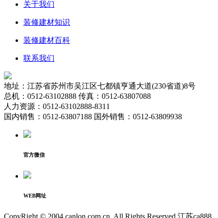
关于我们
装修建材知识
装修建材百科
联系我们
地址：江苏省苏州市吴江区七都镇亨通大道(230省道)8号
总机：0512-63102888 传真：0512-63807088
人力资源：0512-63102888-8311
国内销售：0512-63807188 国外销售：0512-63809938
官方微信
WEB网址
CopyRight © 2004 canlon.com.cn. All Rights Reserved.江苏ca888