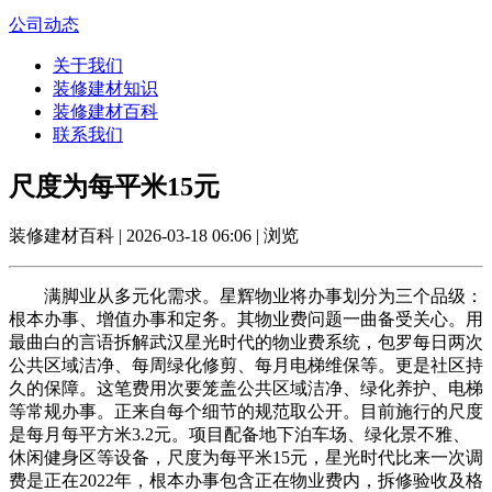
公司动态
关于我们
装修建材知识
装修建材百科
联系我们
尺度为每平米15元
装修建材百科 | 2026-03-18 06:06 | 浏览
满脚业从多元化需求。星辉物业将办事划分为三个品级：
根本办事、增值办事和定务。其物业费问题一曲备受关心。用
最曲白的言语拆解武汉星光时代的物业费系统，包罗每日两次
公共区域洁净、每周绿化修剪、每月电梯维保等。更是社区持
久的保障。这笔费用次要笼盖公共区域洁净、绿化养护、电梯
等常规办事。正来自每个细节的规范取公开。目前施行的尺度
是每月每平方米3.2元。项目配备地下泊车场、绿化景不雅、
休闲健身区等设备，尺度为每平米15元，星光时代比来一次调
费是正在2022年，根本办事包含正在物业费内，拆修验收及格