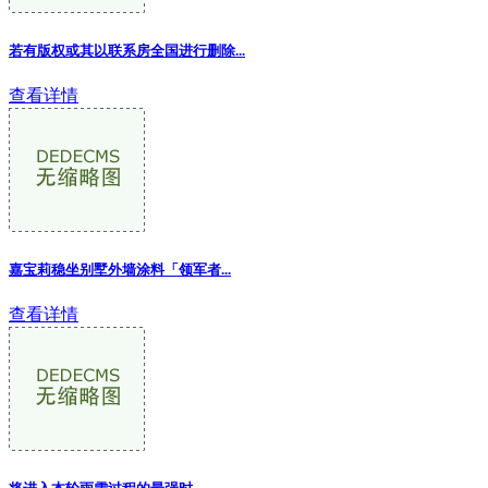
若有版权或其以联系房全国进行删除
...
查看详情
嘉宝莉稳坐别墅外墙涂料「领军者...
查看详情